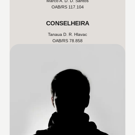
Marco A. D. D. Santos
OAB/RS 117.104
CONSELHEIRA
Tanaua D. R. Hlavac
OAB/RS 78.858