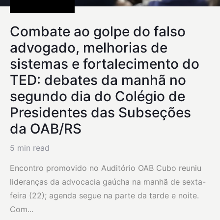
Uncategorized
Combate ao golpe do falso
advogado, melhorias de
sistemas e fortalecimento do
TED: debates da manhã no
segundo dia do Colégio de
Presidentes das Subseções
da OAB/RS
5 min read
Encontro promovido no Auditório OAB Cubo reuniu
lideranças da advocacia gaúcha na manhã de sexta-
feira (22); agenda segue na parte da tarde e noite.
Com...