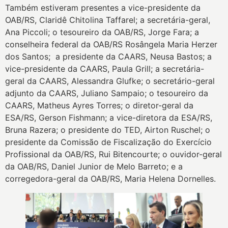
Também estiveram presentes a vice-presidente da
OAB/RS, Claridê Chitolina Taffarel; a secretária-geral,
Ana Piccoli; o tesoureiro da OAB/RS, Jorge Fara; a
conselheira federal da OAB/RS Rosângela Maria Herzer
dos Santos; a presidente da CAARS, Neusa Bastos; a
vice-presidente da CAARS, Paula Grill; a secretária-
geral da CAARS, Alessandra Glufke; o secretário-geral
adjunto da CAARS, Juliano Sampaio; o tesoureiro da
CAARS, Matheus Ayres Torres; o diretor-geral da
ESA/RS, Gerson Fishmann; a vice-diretora da ESA/RS,
Bruna Razera; o presidente do TED, Airton Ruschel; o
presidente da Comissão de Fiscalização do Exercício
Profissional da OAB/RS, Rui Bitencourte; o ouvidor-geral
da OAB/RS, Daniel Junior de Melo Barreto; e a
corregedora-geral da OAB/RS, Maria Helena Dornelles.